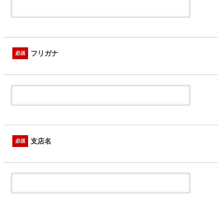
フリガナ
必須
支店名
必須